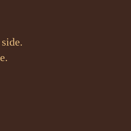
side.
e.