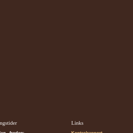
ngstider
Links
ag - fredag:
Kontrolrapport