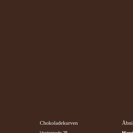
Chokoladekurven
Åbni
Vestergade 25
Mand