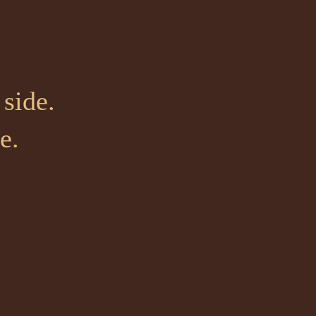
side.
e.