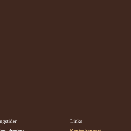
ngstider
Links
ag - fredag:
Kontrolrapport