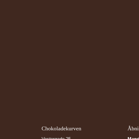
Chokoladekurven
Åbni
Vestergade 25
Mand