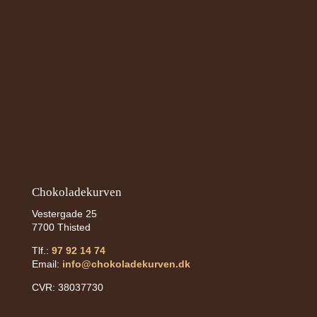
Chokoladekurven
Vestergade 25
7700 Thisted
Tlf.:
97 92 14 74
Email:
info@chokoladekurven.dk
CVR:
38037730