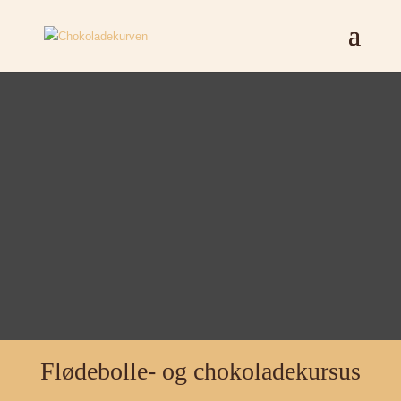
Flødebolle- og chokoladekursus